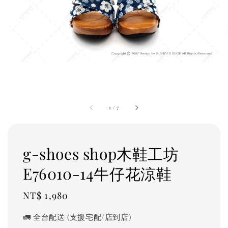
1
/
7
g-shoes shop木鞋工坊
E76010-14牛仔花涼鞋
Regular
NT$ 1,980
price
🚛 全台配送 (支援宅配/店到店)