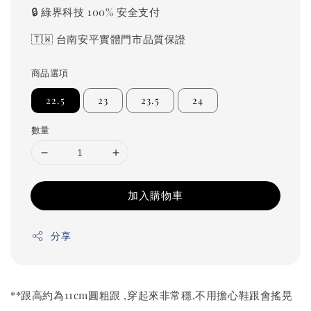
🔒 綠界科技 100% 安全支付
🇹🇼 台南安平實體門市品質保證
商品選項
22.5
23
23.5
24
數量
加入購物車
分享
**跟高約為11cm圓粗跟 ,穿起來非常穩,不用擔心鞋跟會搖晃