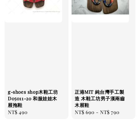
g-shoes shop木鞋工坊
正港MIT 純台灣手工製
D05011-20 和服娃娃木
造 木鞋工坊男子漢兩齒
屐拖鞋
木屐鞋
Regular
NT$ 490
Regular
NT$ 690
-
NT$ 790
price
price