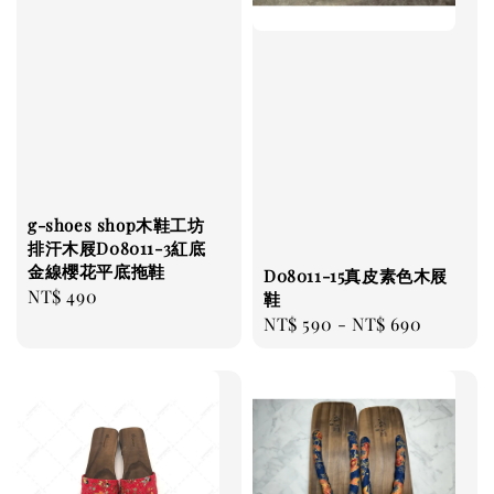
g-shoes shop木鞋工坊
排汗木屐D08011-3紅底
金線櫻花平底拖鞋
D08011-15真皮素色木屐
Regular
NT$ 490
鞋
price
Regular
NT$ 590
-
NT$ 690
price