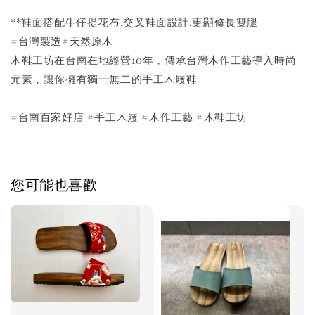
**鞋面搭配牛仔提花布,交叉鞋面設計,更顯修長雙腿
#台灣製造#天然原木
木鞋工坊在台南在地經營10年，傳承台灣木作工藝導入時尚
元素，讓你擁有獨一無二的手工木屐鞋
#台南百家好店 #手工木屐 #木作工藝 #木鞋工坊
您可能也喜歡