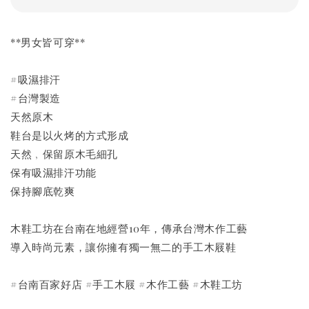
**男女皆可穿**
#吸濕排汗
#台灣製造
天然原木
鞋台是以火烤的方式形成
天然﹐保留原木毛細孔
保有吸濕排汗功能
保持腳底乾爽
木鞋工坊在台南在地經營10年，傳承台灣木作工藝
導入時尚元素，讓你擁有獨一無二的手工木屐鞋
#台南百家好店 #手工木屐 #木作工藝 #木鞋工坊