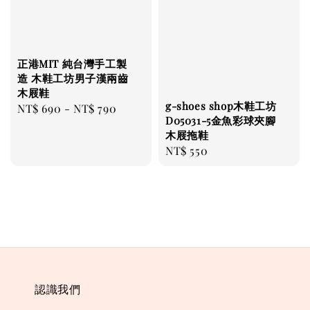
正港MIT 純台灣手工製
造 木鞋工坊男子漢兩齒
木屐鞋
g-shoes shop木鞋工坊
Regular
NT$ 690
-
NT$ 790
D05031-5金魚彩球夾腳
price
木屐拖鞋
Regular
NT$ 550
price
認識我們