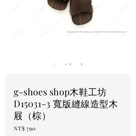
1
/
8
g-shoes shop木鞋工坊
D15031-3 寬版縫線造型木
屐（棕）
Regular
NT$ 790