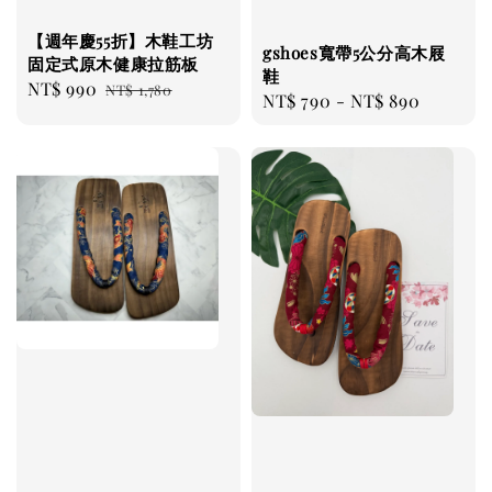
【週年慶55折】木鞋工坊
gshoes寬帶5公分高木屐
固定式原木健康拉筋板
鞋
Sale
NT$ 990
Regular
NT$ 1,780
Regular
NT$ 790
-
NT$ 890
price
price
price