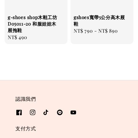
g-shoes shop木鞋工坊
gshoes寬帶5公分高木屐
D05011-20 和服娃娃木
鞋
屐拖鞋
Regular
NT$ 790
-
NT$ 890
Regular
NT$ 490
price
price
認識我們
支付方式