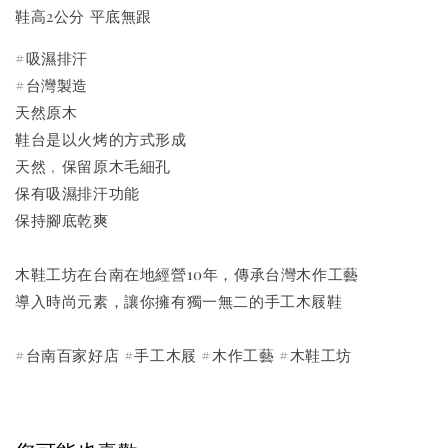
鞋高2公分 平底無跟
#吸濕排汗
#台灣製造
天然原木
鞋台是以火烤的方式形成
天然﹐保留原木毛細孔
保有吸濕排汗功能
保持腳底乾爽
木鞋工坊在台南在地經營10年，傳承台灣木作工藝
導入時尚元素，讓你擁有獨一無二的手工木屐鞋
#台南百家好店 #手工木屐 #木作工藝 #木鞋工坊