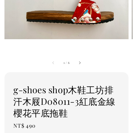
1
/
6
g-shoes shop木鞋工坊排
汗木屐D08011-3紅底金線
櫻花平底拖鞋
Regular
NT$ 490