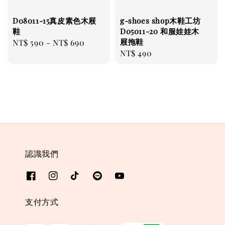
D08011-15真皮素色木屐
g-shoes shop木鞋工坊
鞋
D05011-20 和服娃娃木
屐拖鞋
Regular
NT$ 590
-
NT$ 690
Regular
NT$ 490
price
price
認識我們
支付方式