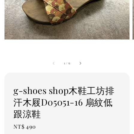
1
/
6
g-shoes shop木鞋工坊排
汗木屐D05051-16 扇紋低
跟涼鞋
Regular
NT$ 490