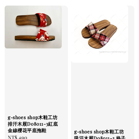
g-shoes shop木鞋工坊
排汗木屐D08011-3紅底
金線櫻花平底拖鞋
g-shoes shop木鞋工坊
Regular
NT$ 490
吸汗木屐D08011-3 格子