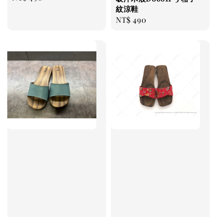
price
紋涼鞋
Regular
NT$ 490
price