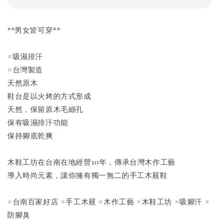
**男女皆可穿**
#吸濕排汗
#台灣製造
天然原木
鞋台是以火烤的方式形成
天然﹐保留原木毛細孔
保有吸濕排汗功能
保持腳底乾爽
木鞋工坊在台南在地經營10年，傳承台灣木作工藝
導入時尚元素，讓你擁有獨一無二的手工木屐鞋
#台南百家好店 #手工木屐 #木作工藝 #木鞋工坊 #吸腳汗 #
防腳臭