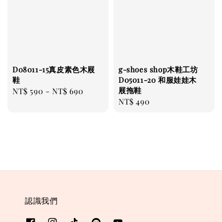
D08011-15真皮素色木屐
g-shoes shop木鞋工坊
鞋
D05011-20 和服娃娃木
屐拖鞋
Regular
NT$ 590
-
NT$ 690
Regular
NT$ 490
price
price
認識我們