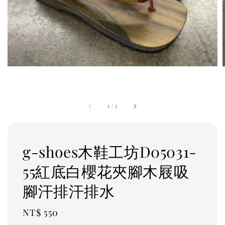
1
/
5
g-shoes木鞋工坊D05031-
55紅底白櫻花夾腳木屐吸
腳汗排汗排水
Regular
NT$ 550