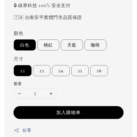
🔒 綠界科技 100% 安全支付
🇹🇼 台南安平實體門市品質保證
顏色
白色
桃紅
天藍
咖啡
尺寸
22
23
24
25
26
數量
加入購物車
分享