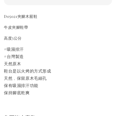
D05021夾腳木屐鞋
牛皮夾腳鞋帶
高度5公分
#吸濕排汗
#台灣製造
天然原木
鞋台是以火烤的方式形成
天然﹐保留原木毛細孔
保有吸濕排汗功能
保持腳底乾爽