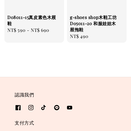
D08011-15真皮素色木屐
g-shoes shop木鞋工坊
鞋
D05011-20 和服娃娃木
屐拖鞋
Regular
NT$ 590
-
NT$ 690
Regular
NT$ 490
price
price
認識我們
支付方式