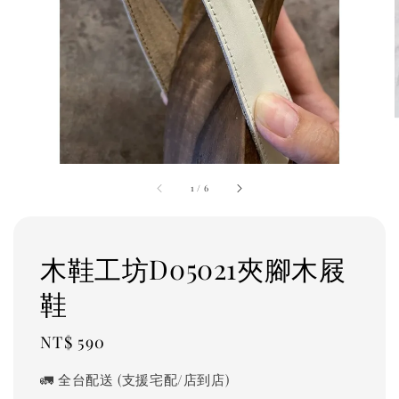
1
/
6
木鞋工坊D05021夾腳木屐
鞋
Regular
NT$ 590
price
🚛 全台配送 (支援宅配/店到店)