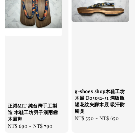
g-shoes shop木鞋工坊
木屐 D05031-51 滿版瓶
罐花紋夾腳木屐 吸汗防
正港MIT 純台灣手工製
腳臭
造 木鞋工坊男子漢兩齒
Regular
NT$ 550
-
NT$ 650
木屐鞋
price
Regular
NT$ 690
-
NT$ 790
price