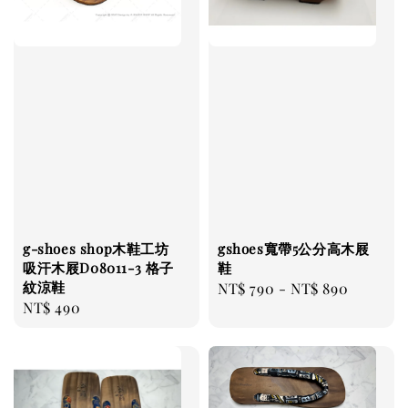
g-shoes shop木鞋工坊
gshoes寬帶5公分高木屐
吸汗木屐D08011-3 格子
鞋
紋涼鞋
Regular
NT$ 790
-
NT$ 890
Regular
NT$ 490
price
price