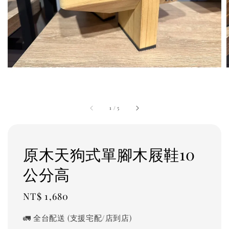
1
/
5
原木天狗式單腳木屐鞋10
公分高
Regular
NT$ 1,680
price
🚛 全台配送 (支援宅配/店到店)