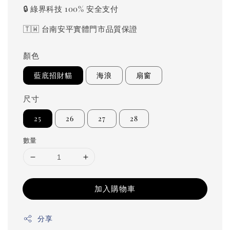
🔒 綠界科技 100% 安全支付
🇹🇼 台南安平實體門市品質保證
顏色
藍底招財貓
海浪
扇窗
尺寸
25
26
27
28
數量
加入購物車
分享