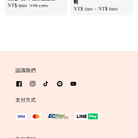
鞋
Sale
NT$ 990
Regular
NT$ 1,780
Regular
NT$ 590
-
NT$ 690
price
price
price
認識我們
支付方式