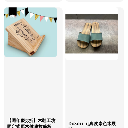
price
優惠
【週年慶55折】木鞋工坊
D08011-15真皮素色木屐
固定式原木健康拉筋板