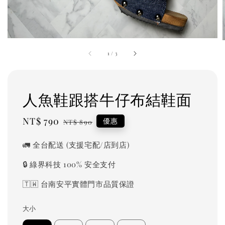
1
/
3
人魚鞋跟搭牛仔布結鞋面
Sale
NT$ 790
Regular
優惠
NT$ 890
price
price
🚛 全台配送 (支援宅配/店到店)
🔒 綠界科技 100% 安全支付
🇹🇼 台南安平實體門市品質保證
大小